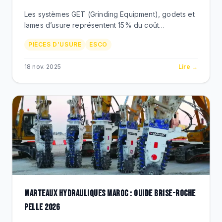
Les systèmes GET (Grinding Equipment), godets et
lames d’usure représentent 15% du coût
opérationnel minier. Optimisez votre consommation
PIÈCES D’USURE
ESCO
de pièces d’usure avec ESCO.
18 nov. 2025
Lire →
MARTEAUX HYDRAULIQUES MAROC : GUIDE BRISE-ROCHE
PELLE 2026