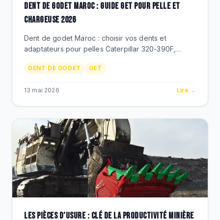
DENT DE GODET MAROC : GUIDE GET POUR PELLE ET
CHARGEUSE 2026
Dent de godet Maroc : choisir vos dents et
adaptateurs pour pelles Caterpillar 320-390F,
Komatsu PC300-PC850, chargeuses 980-994.
DENT DE GODET
GET
ESCO, Berco GET, prix MAD.
13 mai 2026
Lire →
LES PIÈCES D’USURE : CLÉ DE LA PRODUCTIVITÉ MINIÈRE