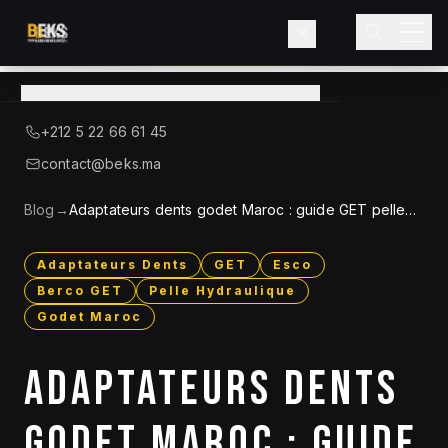
Voir le catalogue
→
A Propos de BEKS
+212 5 22 66 61 45
LIEBHERR — DISTRIBUTEUR OFFICIEL
contact@beks.ma
Produits
Blog
→
Adaptateurs dents godet Maroc : guide GET pelle
2026
Services
Adaptateurs Dents
GET
Esco
Berco GET
Pelle Hydraulique
Secteurs
Godet Maroc
Blog
ADAPTATEURS DENTS
Contact
GODET MAROC : GUIDE