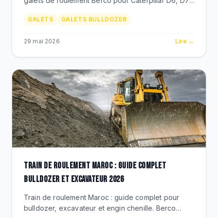
galets de roulement Berco pour Caterpillar D6, D7,
D8, D9, D10, D11 au Maroc. References CR, prix
GALETS
GALETS BULLDOZER
MAD, duree de vie phosphate et carrieres.
29 mai 2026
Lire →
TRAIN DE ROULEMENT MAROC : GUIDE COMPLET
BULLDOZER ET EXCAVATEUR 2026
Train de roulement Maroc : guide complet pour
bulldozer, excavateur et engin chenille. Berco