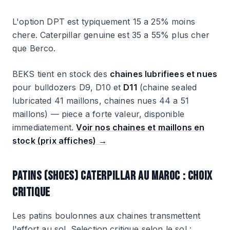
L'option DPT est typiquement 15 a 25% moins
chere. Caterpillar genuine est 35 a 55% plus cher
que Berco.
BEKS tient en stock des
chaines lubrifiees et nues
pour bulldozers D9, D10 et
D11
(chaine sealed
lubricated 41 maillons, chaines nues 44 a 51
maillons) — piece a forte valeur, disponible
immediatement.
Voir nos chaines et maillons en
stock (prix affiches) →
PATINS (SHOES) CATERPILLAR AU MAROC : CHOIX
CRITIQUE
Les patins boulonnes aux chaines transmettent
l'effort au sol. Selection critique selon le sol :