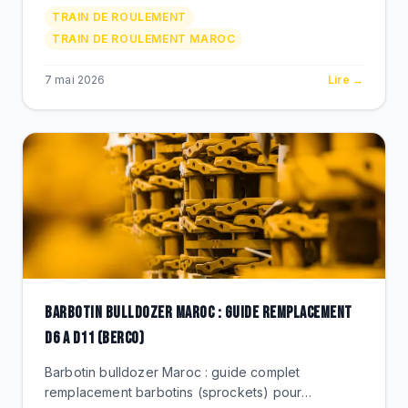
galets, chaines, barbotins, roues folles. Caterpillar,
TRAIN DE ROULEMENT
Komatsu, Liebherr.
TRAIN DE ROULEMENT MAROC
7 mai 2026
Lire →
BARBOTIN BULLDOZER MAROC : GUIDE REMPLACEMENT
D6 A D11 (BERCO)
Barbotin bulldozer Maroc : guide complet
remplacement barbotins (sprockets) pour