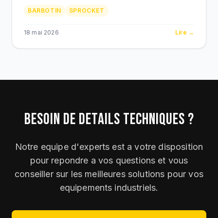
Caterpillar D6 a D11. Berco, dents standard ou
BARBOTIN
SPROCKET
taillees, prix MAD.
18 mai 2026
Lire →
BESOIN DE DETAILS TECHNIQUES ?
Notre equipe d'experts est a votre disposition
pour repondre a vos questions et vous
conseiller sur les meilleures solutions pour vos
equipements industriels.