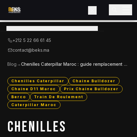
Voir le catalogue
→
A Propos de BEKS
+212 5 22 66 61 45
LIEBHERR — DISTRIBUTEUR OFFICIEL
contact@beks.ma
Produits
Blog
→
Chenilles Caterpillar Maroc : guide remplacement D6
a D11 (Berco)
Services
Chenilles Caterpillar
Chaine Bulldozer
Chaine D11 Maroc
Prix Chaine Bulldozer
Secteurs
Berco
Train De Roulement
Caterpillar Maroc
Blog
CHENILLES
Contact