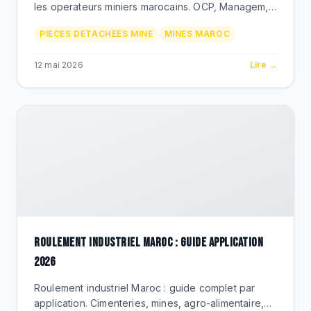
les operateurs miniers marocains. OCP, Managem,
Aya Gold. Berco, Michelin, Timken, Donaldson via
PIECES DETACHEES MINE
MINES MAROC
BEKS Bouskoura.
12 mai 2026
Lire →
ROULEMENT INDUSTRIEL MAROC : GUIDE APPLICATION
2026
Roulement industriel Maroc : guide complet par
application. Cimenteries, mines, agro-alimentaire,