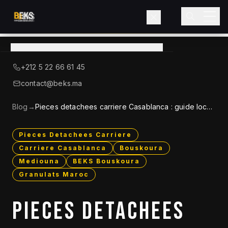
Voir le catalogue
→
A Propos de BEKS
+212 5 22 66 61 45
LIEBHERR — DISTRIBUTEUR OFFICIEL
contact@beks.ma
Produits
Blog
→
Pieces detachees carriere Casablanca : guide local
2026
Services
Pieces Detachees Carriere
Carriere Casablanca
Bouskoura
Secteurs
Mediouna
BEKS Bouskoura
Granulats Maroc
Blog
PIECES DETACHEES
Contact