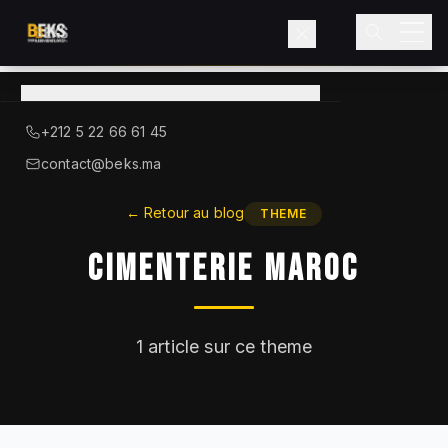
Voir le catalogue
→
A Propos de BEKS
+212 5 22 66 61 45
LIEBHERR — DISTRIBUTEUR OFFICIEL
contact@beks.ma
Produits
←
Retour au blog
THEME
Cimenterie Maroc
Services
Secteurs
1
article sur ce theme
Blog
Contact