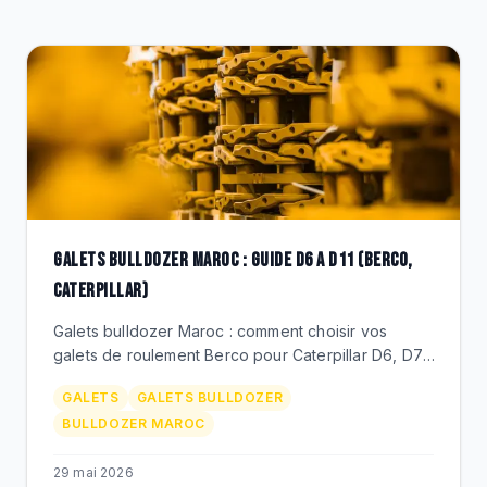
DESTOCKAGE
CATALOGUE
GALETS BULLDOZER MAROC : GUIDE D6 A D11 (BERCO,
CATERPILLAR)
Galets bulldozer Maroc : comment choisir vos
galets de roulement Berco pour Caterpillar D6, D7,
D8, D9, D10, D11 au Maroc. References CR, prix
GALETS
GALETS BULLDOZER
MAD, duree de vie phosphate et carrieres.
BULLDOZER MAROC
29 mai 2026