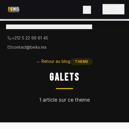
Voir le catalogue
→
A Propos de BEKS
+212 5 22 66 61 45
LIEBHERR — DISTRIBUTEUR OFFICIEL
contact@beks.ma
Produits
←
Retour au blog
THEME
Galets
Services
Secteurs
1
article sur ce theme
Blog
Contact