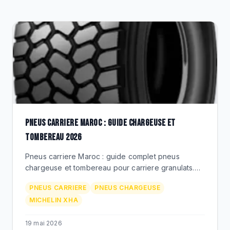
DESTOCKAGE
CATALOGUE
PNEUS CARRIERE MAROC : GUIDE CHARGEUSE ET
TOMBEREAU 2026
Pneus carriere Maroc : guide complet pneus
chargeuse et tombereau pour carriere granulats.
Bouskoura, Ait Melloul, Rif. Michelin XHA, Techking,
PNEUS CARRIERE
PNEUS CHARGEUSE
prix MAD, BEKS.
MICHELIN XHA
19 mai 2026