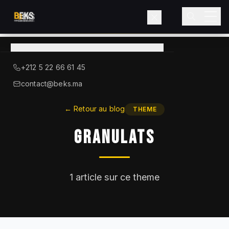
Voir le catalogue
→
A Propos de BEKS
+212 5 22 66 61 45
LIEBHERR — DISTRIBUTEUR OFFICIEL
contact@beks.ma
Produits
←
Retour au blog
THEME
Granulats
Services
Secteurs
1
article sur ce theme
Blog
Contact