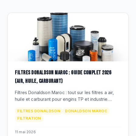
DESTOCKAGE
CATALOGUE
FILTRES DONALDSON MAROC : GUIDE COMPLET 2026
(AIR, HUILE, CARBURANT)
Filtres Donaldson Maroc : tout sur les filtres a air,
huile et carburant pour engins TP et industrie.
References P181088, P777868, prix MAD,
FILTRES DONALDSON
DONALDSON MAROC
distributeur BEKS.
FILTRATION
11 mai 2026