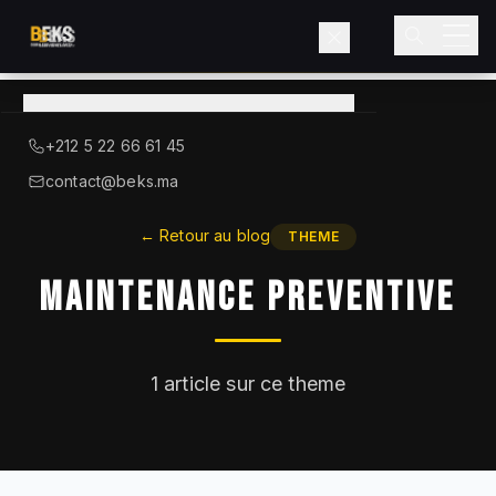
Voir le catalogue
→
A Propos de BEKS
+212 5 22 66 61 45
LIEBHERR — DISTRIBUTEUR OFFICIEL
contact@beks.ma
Produits
←
Retour au blog
THEME
Maintenance Preventive
Services
Secteurs
1
article sur ce theme
Blog
Contact