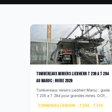
TOMBEREAUX MINIERS LIEBHERR T 236 A T 284
AU MAROC : GUIDE 2026
Tombereaux miniers Liebherr Maroc : guide
T 236 a T 284 pour grandes mines. OCP,
Managem. 100 a 363 tonnes utiles,
TOMBEREAU LIEBHERR
T 264
T 274
entrainement electrique. Distributeur officiel