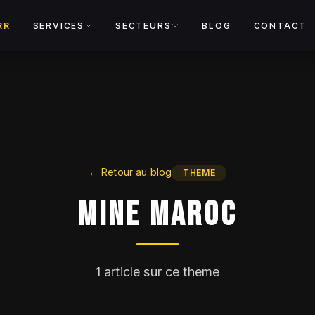
Voir le cata
RR
SERVICES
SECTEURS
BLOG
CONTACT
←
Retour au blog
THEME
Mine Maroc
1
article sur ce theme