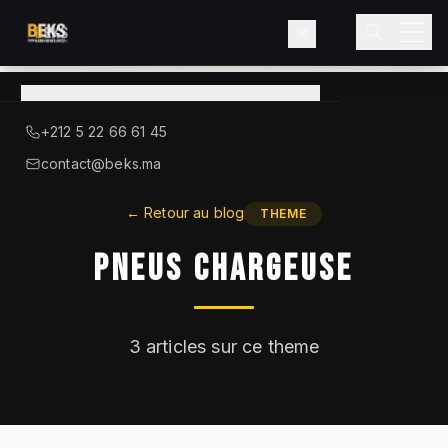
Voir le catalogue
→
A Propos de BEKS
+212 5 22 66 61 45
LIEBHERR — DISTRIBUTEUR OFFICIEL
contact@beks.ma
Produits
←
Retour au blog
THEME
Pneus Chargeuse
Services
Secteurs
3
articles sur ce theme
Blog
Contact