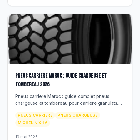
PNEUS CARRIERE MAROC : GUIDE CHARGEUSE ET
TOMBEREAU 2026
Pneus carriere Maroc : guide complet pneus
chargeuse et tombereau pour carriere granulats.
Bouskoura, Ait Melloul, Rif. Michelin XHA, Techking,
PNEUS CARRIERE
PNEUS CHARGEUSE
prix MAD, BEKS.
MICHELIN XHA
19 mai 2026