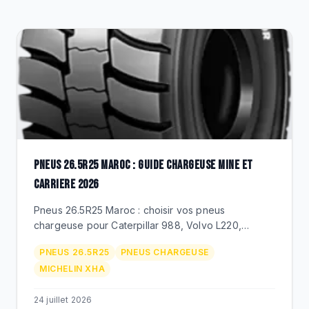
DESTOCKAGE
CATALOGUE
PNEUS 26.5R25 MAROC : GUIDE CHARGEUSE MINE ET
CARRIERE 2026
Pneus 26.5R25 Maroc : choisir vos pneus
chargeuse pour Caterpillar 988, Volvo L220,
Komatsu WA470. Michelin XLDD/XHA, Techking
PNEUS 26.5R25
PNEUS CHARGEUSE
ETOT 26.5R25, prix MAD, duree de vie.
MICHELIN XHA
24 juillet 2026