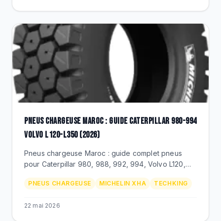
PNEUS CHARGEUSE MAROC : GUIDE CATERPILLAR 980-994
VOLVO L120-L350 (2026)
Pneus chargeuse Maroc : guide complet pneus
pour Caterpillar 980, 988, 992, 994, Volvo L120,
L220, L350. Dimensions 23.5R25, 26.5R25, 29.5R25,
PNEUS CHARGEUSE
MICHELIN XHA
TECHKING
35/65R33, prix MAD.
22 mai 2026