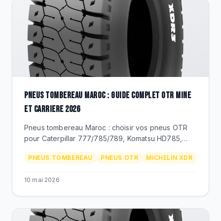
PNEUS TOMBEREAU MAROC : GUIDE COMPLET OTR MINE
ET CARRIERE 2026
Pneus tombereau Maroc : choisir vos pneus OTR
pour Caterpillar 777/785/789, Komatsu HD785,
Volvo A45/A60. Dimensions 27.00R49 a 59/80R63,
PNEUS TOMBEREAU
PNEUS OTR
MICHELIN XDR
Michelin XDR, Techking ETOT, prix MAD.
10 mai 2026