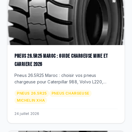
PNEUS 26.5R25 MAROC : GUIDE CHARGEUSE MINE ET
CARRIERE 2026
Pneus 26.5R25 Maroc : choisir vos pneus
chargeuse pour Caterpillar 988, Volvo L220,
Komatsu WA470. Michelin XLDD/XHA, Techking
PNEUS 26.5R25
PNEUS CHARGEUSE
ETOT 26.5R25, prix MAD, duree de vie.
MICHELIN XHA
24 juillet 2026