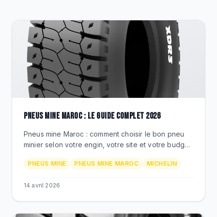
DESTOCKAGE
CATALOGUE
PNEUS MINE MAROC : LE GUIDE COMPLET 2026
Pneus mine Maroc : comment choisir le bon pneu
minier selon votre engin, votre site et votre budget.
Michelin, Techking, XDR, ETOT - comparatif, prix,
PNEUS MINE
PNEUS MINE MAROC
MICHELIN
conseils BEKS.
14 avril 2026