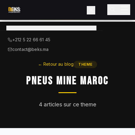
Voir le catalogue
→
A Propos de BEKS
+212 5 22 66 61 45
LIEBHERR — DISTRIBUTEUR OFFICIEL
contact@beks.ma
Produits
←
Retour au blog
THEME
Pneus Mine Maroc
Services
Secteurs
4
articles sur ce theme
Blog
Contact