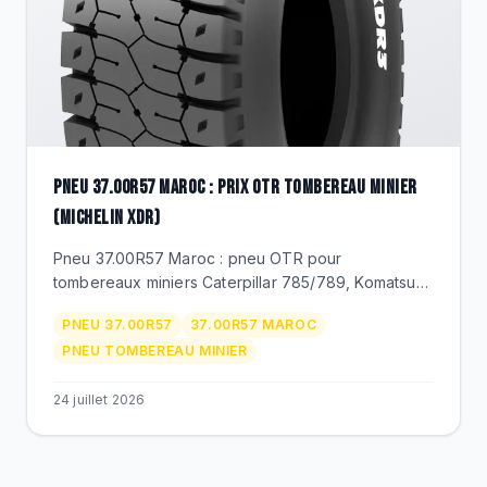
PNEU 37.00R57 MAROC : PRIX OTR TOMBEREAU MINIER
(MICHELIN XDR)
Pneu 37.00R57 Maroc : pneu OTR pour
tombereaux miniers Caterpillar 785/789, Komatsu
HD1500, Liebherr T 264. Michelin XDR, prix, TKPH,
PNEU 37.00R57
37.00R57 MAROC
service sur site minier. BEKS distributeur officiel.
PNEU TOMBEREAU MINIER
24 juillet 2026