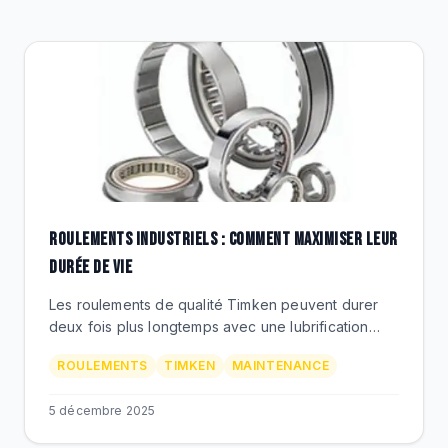
DESTOCKAGE
CATALOGUE
ROULEMENTS INDUSTRIELS : COMMENT MAXIMISER LEUR
DURÉE DE VIE
Les roulements de qualité Timken peuvent durer
deux fois plus longtemps avec une lubrification
adaptée et un entretien préventif. Apprenez les
ROULEMENTS
TIMKEN
MAINTENANCE
secrets de la maintenance optimale.
5 décembre 2025