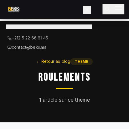
Voir le catalogue
→
A Propos de BEKS
+212 5 22 66 61 45
LIEBHERR — DISTRIBUTEUR OFFICIEL
contact@beks.ma
Produits
←
Retour au blog
THEME
Roulements
Services
Secteurs
1
article sur ce theme
Blog
Contact