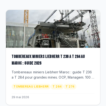
DESTOCKAGE
CATALOGUE
TOMBEREAUX MINIERS LIEBHERR T 236 A T 284 AU
MAROC : GUIDE 2026
Tombereaux miniers Liebherr Maroc : guide T 236
a T 284 pour grandes mines. OCP, Managem. 100 a
363 tonnes utiles, entrainement electrique.
TOMBEREAU LIEBHERR
T 264
T 274
Distributeur officiel BEKS.
29 mai 2026