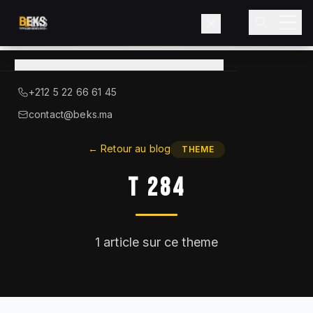
Voir le catalogue
→
A Propos de BEKS
+212 5 22 66 61 45
LIEBHERR — DISTRIBUTEUR OFFICIEL
contact@beks.ma
Produits
←
Retour au blog
THEME
T 284
Services
Secteurs
1
article sur ce theme
Blog
Contact