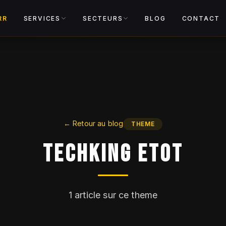
Voir le cata
RR
SERVICES
SECTEURS
BLOG
CONTACT
←
Retour au blog
THEME
Techking ETOT
1
article sur ce theme