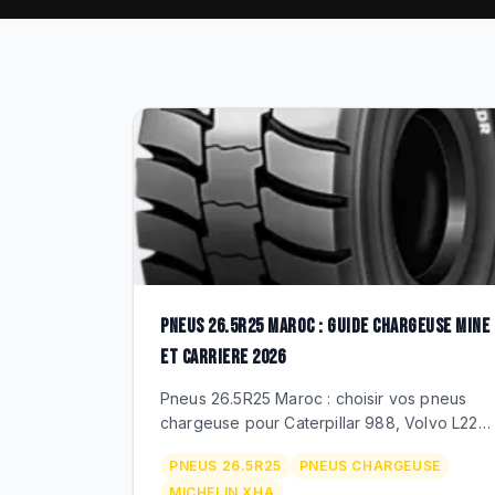
PNEUS 26.5R25 MAROC : GUIDE CHARGEUSE MINE
ET CARRIERE 2026
Pneus 26.5R25 Maroc : choisir vos pneus
chargeuse pour Caterpillar 988, Volvo L220,
Komatsu WA470. Michelin XLDD/XHA,
PNEUS 26.5R25
PNEUS CHARGEUSE
Techking ETOT 26.5R25, prix MAD, duree
MICHELIN XHA