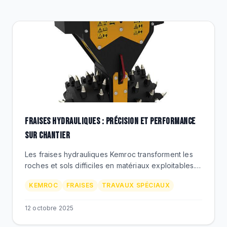
DESTOCKAGE
CATALOGUE
FRAISES HYDRAULIQUES : PRÉCISION ET PERFORMANCE
SUR CHANTIER
Les fraises hydrauliques Kemroc transforment les
roches et sols difficiles en matériaux exploitables.
Explorez la technologie et les avantages
KEMROC
FRAISES
TRAVAUX SPÉCIAUX
opérationnels.
12 octobre 2025