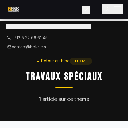
Voir le catalogue
→
A Propos de BEKS
+212 5 22 66 61 45
LIEBHERR — DISTRIBUTEUR OFFICIEL
contact@beks.ma
Produits
←
Retour au blog
THEME
Travaux Spéciaux
Services
Secteurs
1
article sur ce theme
Blog
Contact