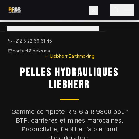
Voir le catalogue
→
A Propos de BEKS
+212 5 22 66 61 45
LIEBHERR — DISTRIBUTEUR OFFICIEL
contact@beks.ma
← Liebherr Earthmoving
Produits
PELLES HYDRAULIQUES
Services
LIEBHERR
Secteurs
Gamme complete R 916 a R 9800 pour
Blog
BTP, carrieres et mines marocaines.
Productivite, fiabilite, faible cout
Contact
d'exploitation.