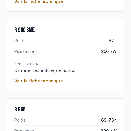
Voir la fiche technique →
SME RENFORCEE
R 960 SME
Poids
62 t
Puissance
250 kW
APPLICATION
Carriere roche dure, demolition
Voir la fiche technique →
R 966
Poids
69-73 t
Puissance
320 kW