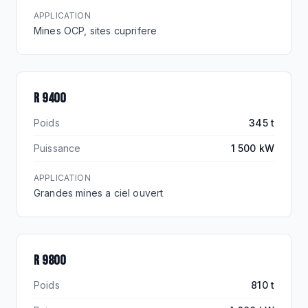
APPLICATION
Mines OCP, sites cuprifere
R 9400
R 9400
Poids
345 t
Puissance
1 500 kW
APPLICATION
Grandes mines a ciel ouvert
R 9800
REFERENCE MONDIALE
R 9800
Poids
810 t