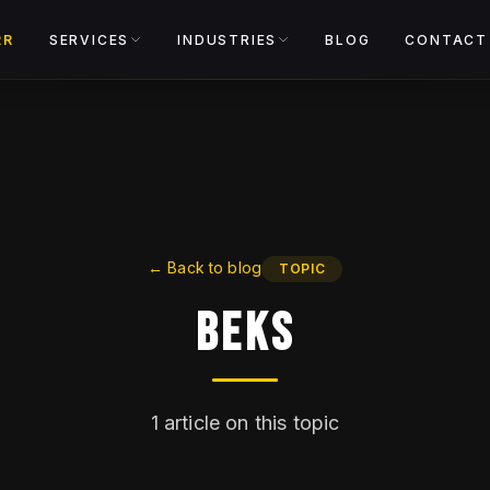
View catalog
RR
SERVICES
INDUSTRIES
BLOG
CONTACT
←
Back to blog
TOPIC
Beks
1
article on this topic