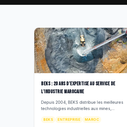
BEKS : 20 ANS D’EXPERTISE AU SERVICE DE
L’INDUSTRIE MAROCAINE
Depuis 2004, BEKS distribue les meilleures
technologies industrielles aux mines,
carrières et chantiers du Maroc. Découvrez
BEKS
ENTREPRISE
MAROC
notre histoire, valeurs et vision.