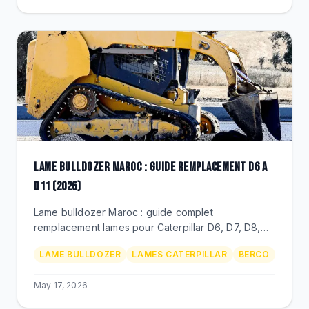
LAME BULLDOZER MAROC : GUIDE REMPLACEMENT D6 A
D11 (2026)
Lame bulldozer Maroc : guide complet
remplacement lames pour Caterpillar D6, D7, D8,
D9, D10, D11. Profils SU/U/A, prix MAD, durete,
LAME BULLDOZER
LAMES CATERPILLAR
BERCO
distributeur BEKS.
May 17, 2026