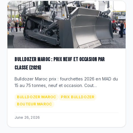
BULLDOZER MAROC : PRIX NEUF ET OCCASION PAR
CLASSE (2026)
Bulldozer Maroc prix : fourchettes 2026 en MAD du
15 au 75 tonnes, neuf et occasion. Cout
d'exploitation, carburant, train de chenilles,
BULLDOZER MAROC
PRIX BULLDOZER
alternative hydrostatique Liebherr PR. Devis BEKS
BOUTEUR MAROC
sous 48h.
June 26, 2026