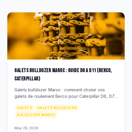
CLEARANCE
CATALOGUE
GALETS BULLDOZER MAROC : GUIDE D6 A D11 (BERCO,
CATERPILLAR)
Galets bulldozer Maroc : comment choisir vos
galets de roulement Berco pour Caterpillar D6, D7,
D8, D9, D10, D11 au Maroc. References CR, prix
GALETS
GALETS BULLDOZER
MAD, duree de vie phosphate et carrieres.
BULLDOZER MAROC
May 29, 2026