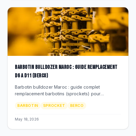
BARBOTIN BULLDOZER MAROC : GUIDE REMPLACEMENT
D6 A D11 (BERCO)
Barbotin bulldozer Maroc : guide complet
remplacement barbotins (sprockets) pour
Caterpillar D6 a D11. Berco, dents standard ou
BARBOTIN
SPROCKET
BERCO
taillees, prix MAD.
May 18, 2026