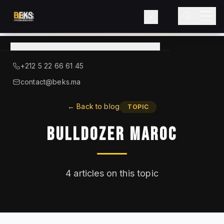
View
catalog
→
About BEKS
+212 5 22 66 61 45
LIEBHERR — OFFICIAL DISTRIBUTOR
contact@beks.ma
Products
←
Back to blog
TOPIC
Bulldozer Maroc
Services
Industries
4
articles on this topic
Blog
Contact