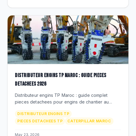
DISTRIBUTEUR ENGINS TP MAROC : GUIDE PIECES
DETACHEES 2026
Distributeur engins TP Maroc : guide complet
pieces detachees pour engins de chantier au
Maroc. Berco, Michelin, Timken, Donaldson via
DISTRIBUTEUR ENGINS TP
BEKS Bouskoura.
PIECES DETACHEES TP
CATERPILLAR MAROC
May 23, 2026