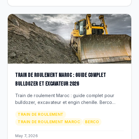
TRAIN DE ROULEMENT MAROC : GUIDE COMPLET
BULLDOZER ET EXCAVATEUR 2026
Train de roulement Maroc : guide complet pour
bulldozer, excavateur et engin chenille. Berco
galets, chaines, barbotins, roues folles. Caterpillar,
TRAIN DE ROULEMENT
Komatsu, Liebherr.
TRAIN DE ROULEMENT MAROC
BERCO
May 7, 2026