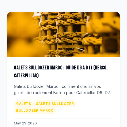
CLEARANCE
CATALOGUE
GALETS BULLDOZER MAROC : GUIDE D6 A D11 (BERCO,
CATERPILLAR)
Galets bulldozer Maroc : comment choisir vos
galets de roulement Berco pour Caterpillar D6, D7,
D8, D9, D10, D11 au Maroc. References CR, prix
GALETS
GALETS BULLDOZER
MAD, duree de vie phosphate et carrieres.
BULLDOZER MAROC
May 29, 2026