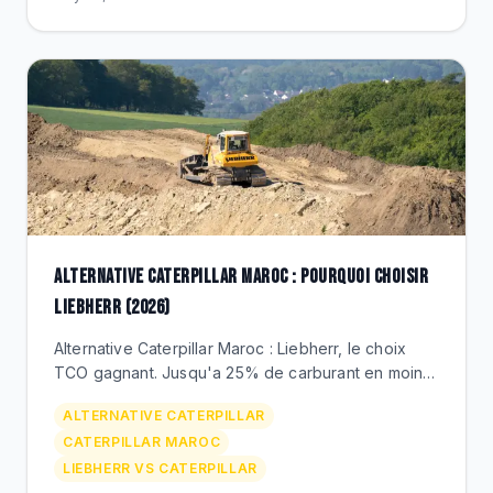
ALTERNATIVE CATERPILLAR MAROC : POURQUOI CHOISIR
LIEBHERR (2026)
Alternative Caterpillar Maroc : Liebherr, le choix
TCO gagnant. Jusqu'a 25% de carburant en moins
(chargeuses XPower), bouteurs hydrostatiques
ALTERNATIVE CATERPILLAR
uniques, SAV BEKS Casablanca. Comparatif prix et
CATERPILLAR MAROC
methode de bascule.
LIEBHERR VS CATERPILLAR