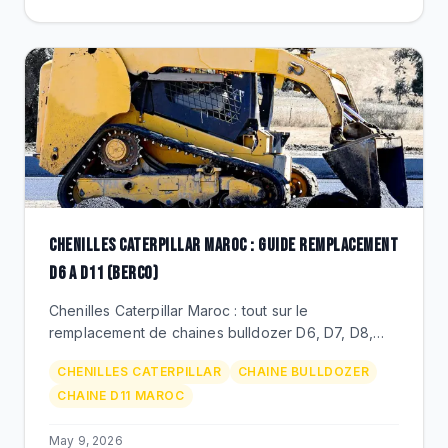
CHENILLES CATERPILLAR MAROC : GUIDE REMPLACEMENT
D6 A D11 (BERCO)
Chenilles Caterpillar Maroc : tout sur le
remplacement de chaines bulldozer D6, D7, D8,
D9, D10, D11. Berco LT lubrifie ou DPT, prix MAD,
CHENILLES CATERPILLAR
CHAINE BULLDOZER
duree de vie.
CHAINE D11 MAROC
May 9, 2026