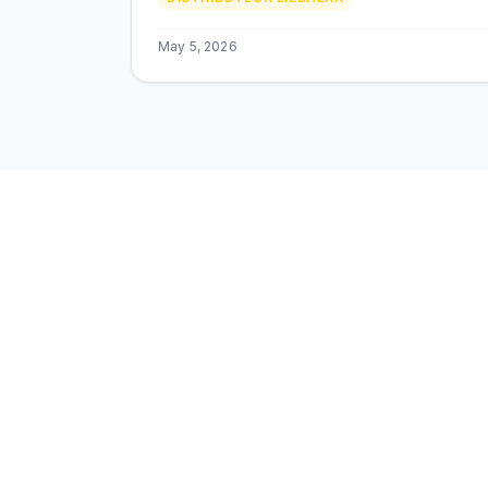
tombereaux miniers T. Nouveau siege
Casablanca.
May 5, 2026