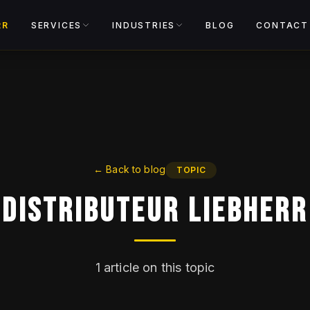
View catalog
RR
SERVICES
INDUSTRIES
BLOG
CONTACT
←
Back to blog
TOPIC
Distributeur Liebherr
1
article on this topic