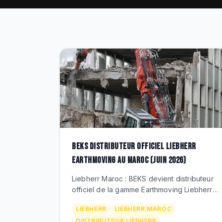
BEKS DISTRIBUTEUR OFFICIEL LIEBHERR
EARTHMOVING AU MAROC (JUIN 2026)
Liebherr Maroc : BEKS devient distributeur
officiel de la gamme Earthmoving Liebherr
au Maroc. Pelles hydrauliques R,
LIEBHERR
LIEBHERR MAROC
chargeuses L XPower, bouteurs PR,
DISTRIBUTEUR LIEBHERR