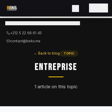
View
catalog
→
About BEKS
+212 5 22 66 61 45
LIEBHERR — OFFICIAL DISTRIBUTOR
contact@beks.ma
Products
←
Back to blog
TOPIC
Entreprise
Services
Industries
1
article on this topic
Blog
Contact