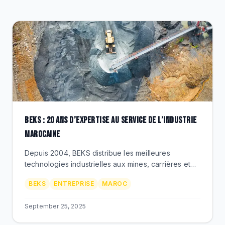
CLEARANCE
CATALOGUE
BEKS : 20 ANS D’EXPERTISE AU SERVICE DE L’INDUSTRIE
MAROCAINE
Depuis 2004, BEKS distribue les meilleures
technologies industrielles aux mines, carrières et
chantiers du Maroc. Découvrez notre histoire,
BEKS
ENTREPRISE
MAROC
valeurs et vision.
September 25, 2025