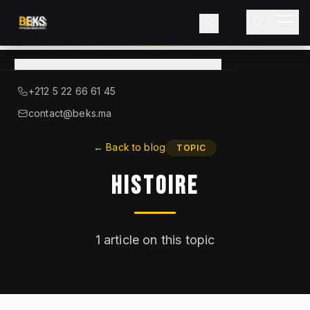
View
catalog
→
About BEKS
+212 5 22 66 61 45
LIEBHERR — OFFICIAL DISTRIBUTOR
contact@beks.ma
Products
←
Back to blog
TOPIC
Histoire
Services
Industries
1
article on this topic
Blog
Contact