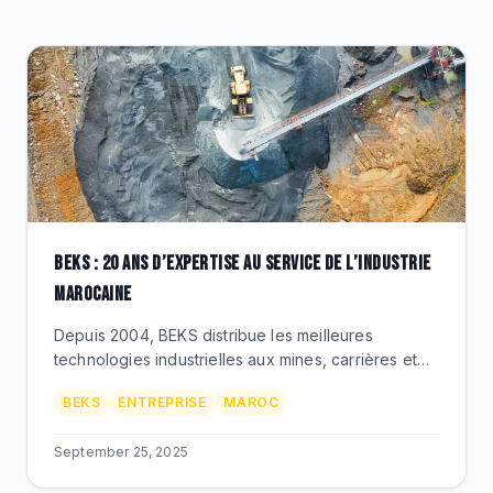
CLEARANCE
CATALOGUE
BEKS : 20 ANS D’EXPERTISE AU SERVICE DE L’INDUSTRIE
MAROCAINE
Depuis 2004, BEKS distribue les meilleures
technologies industrielles aux mines, carrières et
chantiers du Maroc. Découvrez notre histoire,
BEKS
ENTREPRISE
MAROC
valeurs et vision.
September 25, 2025