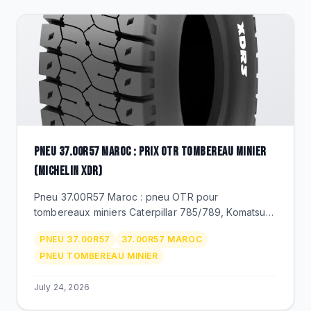
PNEU 37.00R57 MAROC : PRIX OTR TOMBEREAU MINIER
(MICHELIN XDR)
Pneu 37.00R57 Maroc : pneu OTR pour
tombereaux miniers Caterpillar 785/789, Komatsu
HD1500, Liebherr T 264. Michelin XDR, prix, TKPH,
PNEU 37.00R57
37.00R57 MAROC
service sur site minier. BEKS distributeur officiel.
PNEU TOMBEREAU MINIER
July 24, 2026