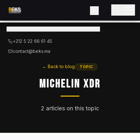
View
catalog
→
About BEKS
+212 5 22 66 61 45
LIEBHERR — OFFICIAL DISTRIBUTOR
contact@beks.ma
Products
←
Back to blog
TOPIC
Michelin XDR
Services
Industries
2
articles on this topic
Blog
Contact