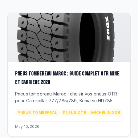
CLEARANCE
CATALOGUE
PNEUS TOMBEREAU MAROC : GUIDE COMPLET OTR MINE
ET CARRIERE 2026
Pneus tombereau Maroc : choisir vos pneus OTR
pour Caterpillar 777/785/789, Komatsu HD785,
Volvo A45/A60. Dimensions 27.00R49 a 59/80R63,
PNEUS TOMBEREAU
PNEUS OTR
MICHELIN XDR
Michelin XDR, Techking ETOT, prix MAD.
May 10, 2026