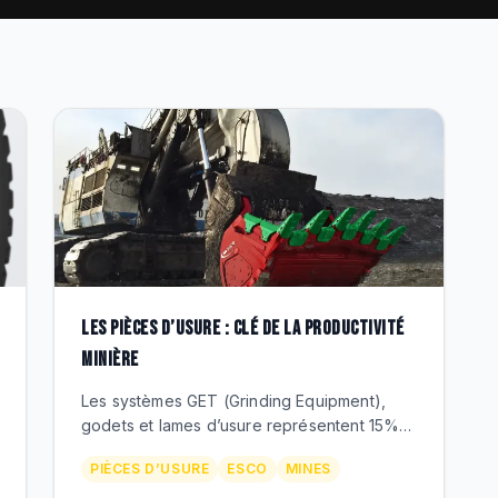
LES PIÈCES D’USURE : CLÉ DE LA PRODUCTIVITÉ
MINIÈRE
Les systèmes GET (Grinding Equipment),
godets et lames d’usure représentent 15%
du coût opérationnel minier. Optimisez votre
PIÈCES D’USURE
ESCO
MINES
consommation de pièces d’usure avec