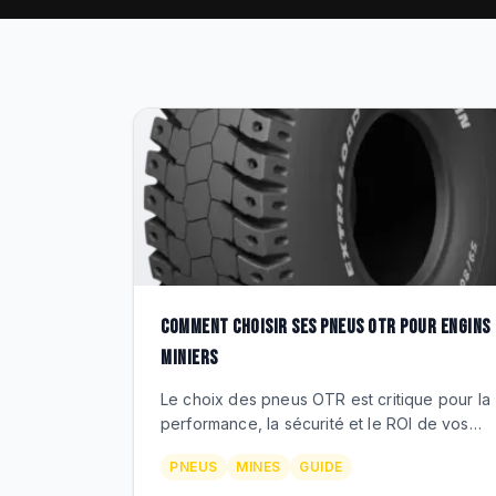
COMMENT CHOISIR SES PNEUS OTR POUR ENGINS
MINIERS
Le choix des pneus OTR est critique pour la
performance, la sécurité et le ROI de vos
opérations minières. Découvrez les critères
PNEUS
MINES
GUIDE
essentiels et les gammes Michelin et