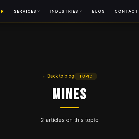
View catalog
RR
SERVICES
INDUSTRIES
BLOG
CONTACT
←
Back to blog
TOPIC
Mines
2
articles on this topic