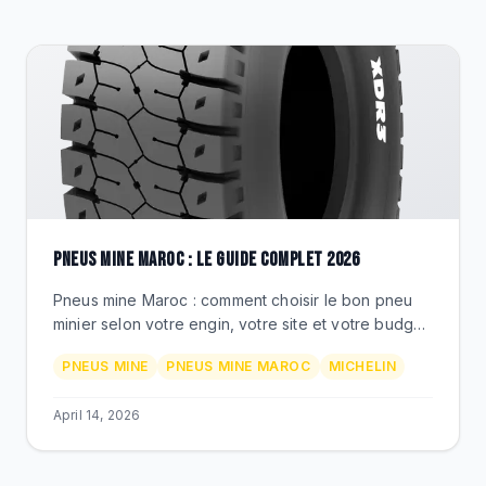
CLEARANCE
CATALOGUE
PNEUS MINE MAROC : LE GUIDE COMPLET 2026
Pneus mine Maroc : comment choisir le bon pneu
minier selon votre engin, votre site et votre budget.
Michelin, Techking, XDR, ETOT - comparatif, prix,
PNEUS MINE
PNEUS MINE MAROC
MICHELIN
conseils BEKS.
April 14, 2026