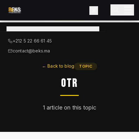
View
catalog
→
About BEKS
+212 5 22 66 61 45
LIEBHERR — OFFICIAL DISTRIBUTOR
contact@beks.ma
Products
←
Back to blog
TOPIC
OTR
Services
Industries
1
article on this topic
Blog
Contact