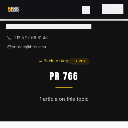
View
catalog
→
About BEKS
+212 5 22 66 61 45
LIEBHERR — OFFICIAL DISTRIBUTOR
contact@beks.ma
Products
←
Back to blog
TOPIC
PR 766
Services
Industries
1
article on this topic
Blog
Contact