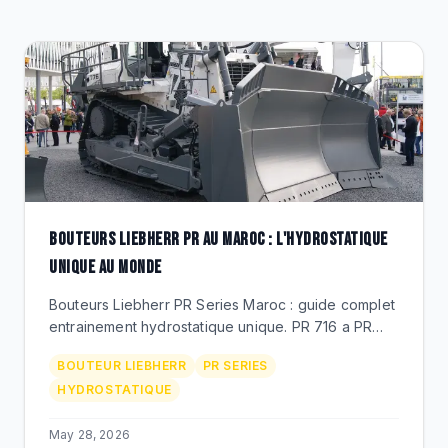
CLEARANCE
CATALOGUE
BOUTEURS LIEBHERR PR AU MAROC : L'HYDROSTATIQUE
UNIQUE AU MONDE
Bouteurs Liebherr PR Series Maroc : guide complet
entrainement hydrostatique unique. PR 716 a PR
776, applications mines, carrieres, BTP precision.
BOUTEUR LIEBHERR
PR SERIES
Distribue par BEKS.
HYDROSTATIQUE
May 28, 2026