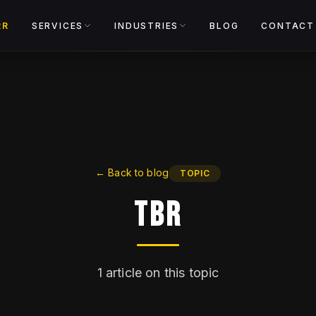
View catalog
RR
SERVICES
INDUSTRIES
BLOG
CONTACT
←
Back to blog
TOPIC
TBR
1
article on this topic