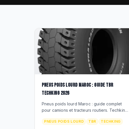
PNEUS POIDS LOURD MAROC : GUIDE TBR
TECHKING 2026
Pneus poids lourd Maroc : guide complet
pour camions et tracteurs routiers. Techking
TBR, dimensions 12R22.5, 315/80R22.5, prix
PNEUS POIDS LOURD
TBR
TECHKING
MAD, distributeur officiel BEKS.