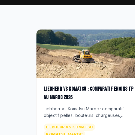
LIEBHERR VS KOMATSU : COMPARATIF ENGINS TP
AU MAROC 2026
Liebherr vs Komatsu Maroc : comparatif
objectif pelles, bouteurs, chargeuses,
tombereaux. Prix, TCO, consommation, SAV.
LIEBHERR VS KOMATSU
Les criteres chiffres pour choisir votre flotte
KOMATSU MAROC