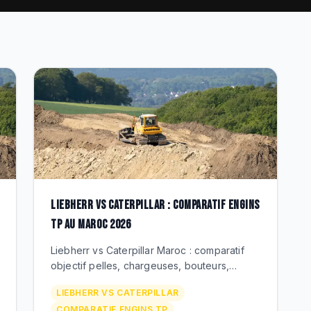
LIEBHERR VS CATERPILLAR : COMPARATIF ENGINS
TP AU MAROC 2026
Liebherr vs Caterpillar Maroc : comparatif
objectif pelles, chargeuses, bouteurs,
tombereaux. Forces, faiblesses, TCO, SAV.
LIEBHERR VS CATERPILLAR
Guide pour choisir au Maroc 2026.
COMPARATIF ENGINS TP