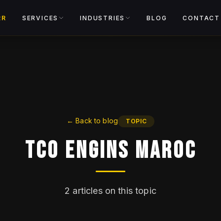
View catalog
RR
SERVICES
INDUSTRIES
BLOG
CONTACT
←
Back to blog
TOPIC
TCO Engins Maroc
2
articles on this topic