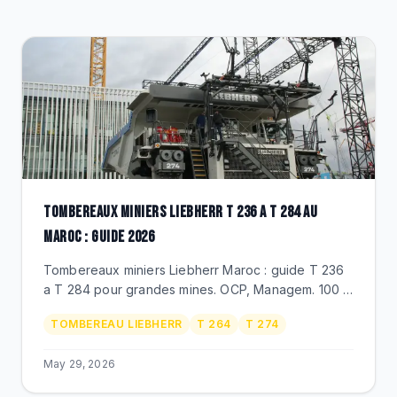
CLEARANCE
CATALOGUE
TOMBEREAUX MINIERS LIEBHERR T 236 A T 284 AU
MAROC : GUIDE 2026
Tombereaux miniers Liebherr Maroc : guide T 236
a T 284 pour grandes mines. OCP, Managem. 100 a
363 tonnes utiles, entrainement electrique.
TOMBEREAU LIEBHERR
T 264
T 274
Distributeur officiel BEKS.
May 29, 2026