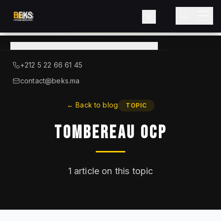
View
catalog
→
About BEKS
+212 5 22 66 61 45
LIEBHERR — OFFICIAL DISTRIBUTOR
contact@beks.ma
Products
←
Back to blog
TOPIC
Tombereau OCP
Services
Industries
1
article on this topic
Blog
Contact