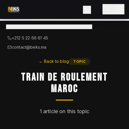
View
catalog
→
About BEKS
+212 5 22 66 61 45
LIEBHERR — OFFICIAL DISTRIBUTOR
contact@beks.ma
Products
←
Back to blog
TOPIC
Train De Roulement
Services
Maroc
Industries
Blog
1
article on this topic
Contact