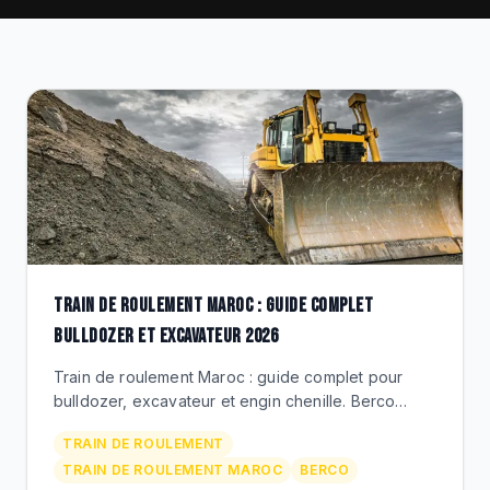
CLEARANCE
CATALOGUE
TRAIN DE ROULEMENT MAROC : GUIDE COMPLET
BULLDOZER ET EXCAVATEUR 2026
Train de roulement Maroc : guide complet pour
bulldozer, excavateur et engin chenille. Berco
galets, chaines, barbotins, roues folles. Caterpillar,
TRAIN DE ROULEMENT
Komatsu, Liebherr.
TRAIN DE ROULEMENT MAROC
BERCO