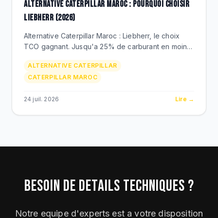
ALTERNATIVE CATERPILLAR MAROC : POURQUOI CHOISIR
LIEBHERR (2026)
Alternative Caterpillar Maroc : Liebherr, le choix
TCO gagnant. Jusqu'a 25% de carburant en moins
(chargeuses XPower), bouteurs hydrostatiques
ALTERNATIVE CATERPILLAR
uniques, SAV BEKS Casablanca. Comparatif prix et
CATERPILLAR MAROC
methode de bascule.
24 juil. 2026
Lire →
BESOIN DE DETAILS TECHNIQUES ?
Notre equipe d'experts est a votre disposition