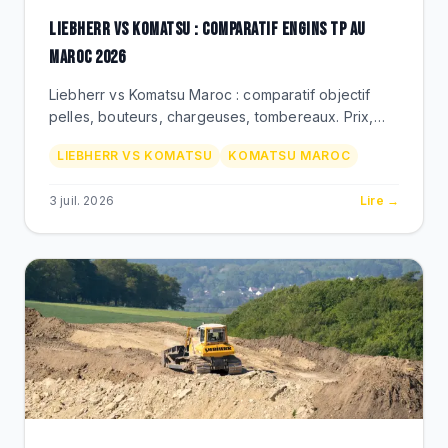
LIEBHERR VS KOMATSU : COMPARATIF ENGINS TP AU
MAROC 2026
Liebherr vs Komatsu Maroc : comparatif objectif
pelles, bouteurs, chargeuses, tombereaux. Prix,
TCO, consommation, SAV. Les criteres chiffres pour
LIEBHERR VS KOMATSU
KOMATSU MAROC
choisir votre flotte en 2026.
3 juil. 2026
Lire →