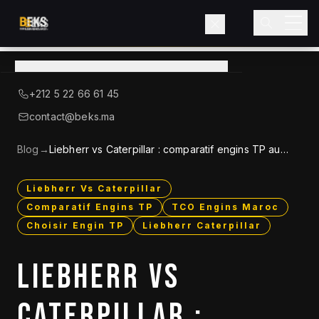
Voir le catalogue
→
A Propos de BEKS
+212 5 22 66 61 45
LIEBHERR — DISTRIBUTEUR OFFICIEL
contact@beks.ma
Produits
Blog
→
Liebherr vs Caterpillar : comparatif engins TP au
Maroc 2026
Services
Liebherr Vs Caterpillar
Comparatif Engins TP
TCO Engins Maroc
Secteurs
Choisir Engin TP
Liebherr Caterpillar
Blog
LIEBHERR VS
Contact
CATERPILLAR :