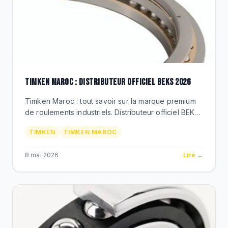
TIMKEN MAROC : DISTRIBUTEUR OFFICIEL BEKS 2026
Timken Maroc : tout savoir sur la marque premium
de roulements industriels. Distributeur officiel BEKS
Bouskoura. References, applications, prix MAD,
TIMKEN
TIMKEN MAROC
services techniques.
8 mai 2026
Lire →