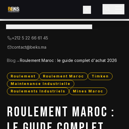
Voir le catalogue
→
A Propos de BEKS
+212 5 22 66 61 45
LIEBHERR — DISTRIBUTEUR OFFICIEL
contact@beks.ma
Produits
Blog
→
Roulement Maroc : le guide complet d'achat 2026
Services
Roulement
Roulement Maroc
Timken
Maintenance Industrielle
Secteurs
Roulements Industriels
Mines Maroc
Blog
ROULEMENT MAROC :
Contact
LE GUIDE COMPLET