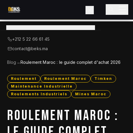
View
catalog
→
About BEKS
+212 5 22 66 61 45
LIEBHERR — OFFICIAL DISTRIBUTOR
contact@beks.ma
Products
Blog
→
Roulement Maroc : le guide complet d'achat 2026
Services
Roulement
Roulement Maroc
Timken
Maintenance Industrielle
Industries
Roulements Industriels
Mines Maroc
Blog
ROULEMENT MAROC :
Contact
LE GUIDE COMPLET