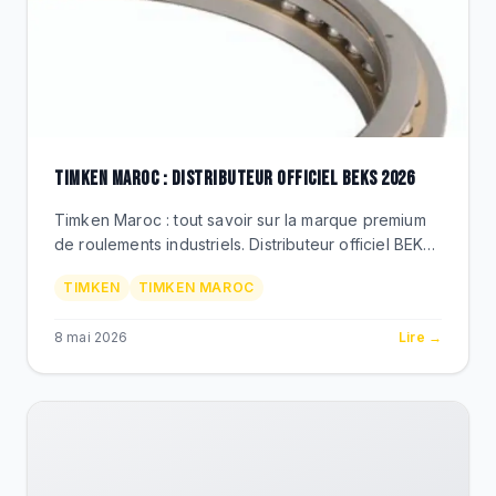
TIMKEN MAROC : DISTRIBUTEUR OFFICIEL BEKS 2026
Timken Maroc : tout savoir sur la marque premium
de roulements industriels. Distributeur officiel BEKS
Bouskoura. References, applications, prix MAD,
TIMKEN
TIMKEN MAROC
services techniques.
8 mai 2026
Lire →