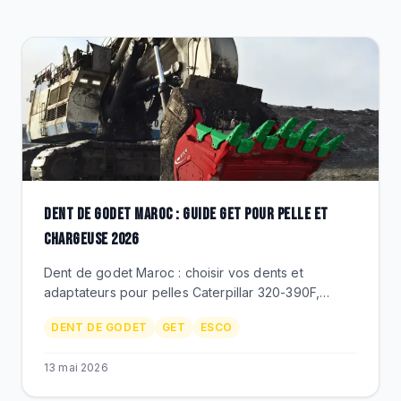
DESTOCKAGE
CATALOGUE
DENT DE GODET MAROC : GUIDE GET POUR PELLE ET
CHARGEUSE 2026
Dent de godet Maroc : choisir vos dents et
adaptateurs pour pelles Caterpillar 320-390F,
Komatsu PC300-PC850, chargeuses 980-994.
DENT DE GODET
GET
ESCO
ESCO, Berco GET, prix MAD.
13 mai 2026