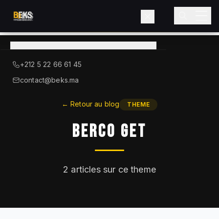
Voir le catalogue
→
A Propos de BEKS
+212 5 22 66 61 45
LIEBHERR — DISTRIBUTEUR OFFICIEL
contact@beks.ma
Produits
←
Retour au blog
THEME
Berco GET
Services
Secteurs
2
articles sur ce theme
Blog
Contact