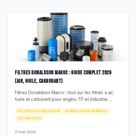
DESTOCKAGE
CATALOGUE
FILTRES DONALDSON MAROC : GUIDE COMPLET 2026
(AIR, HUILE, CARBURANT)
Filtres Donaldson Maroc : tout sur les filtres a air,
huile et carburant pour engins TP et industrie.
References P181088, P777868, prix MAD,
FILTRES DONALDSON
DONALDSON MAROC
distributeur BEKS.
FILTRATION
11 mai 2026