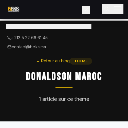
Voir le catalogue
→
A Propos de BEKS
+212 5 22 66 61 45
LIEBHERR — DISTRIBUTEUR OFFICIEL
contact@beks.ma
Produits
←
Retour au blog
THEME
Donaldson Maroc
Services
Secteurs
1
article sur ce theme
Blog
Contact