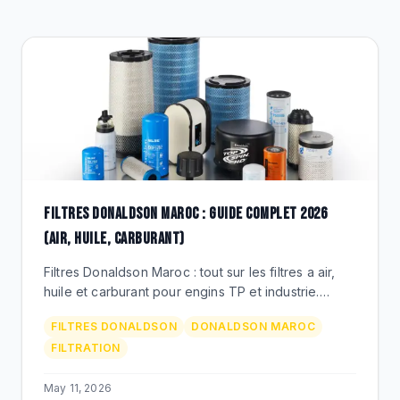
CLEARANCE
CATALOGUE
FILTRES DONALDSON MAROC : GUIDE COMPLET 2026
(AIR, HUILE, CARBURANT)
Filtres Donaldson Maroc : tout sur les filtres a air,
huile et carburant pour engins TP et industrie.
References P181088, P777868, prix MAD,
FILTRES DONALDSON
DONALDSON MAROC
distributeur BEKS.
FILTRATION
May 11, 2026