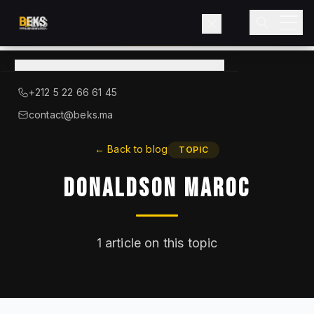
View
catalog
→
About BEKS
+212 5 22 66 61 45
LIEBHERR — OFFICIAL DISTRIBUTOR
contact@beks.ma
Products
←
Back to blog
TOPIC
Donaldson Maroc
Services
Industries
1
article on this topic
Blog
Contact