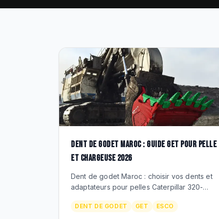
DENT DE GODET MAROC : GUIDE GET POUR PELLE
ET CHARGEUSE 2026
Dent de godet Maroc : choisir vos dents et
adaptateurs pour pelles Caterpillar 320-
390F, Komatsu PC300-PC850, chargeuses
DENT DE GODET
GET
ESCO
980-994. ESCO, Berco GET, prix MAD.