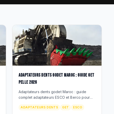
ADAPTATEURS DENTS GODET MAROC : GUIDE GET
PELLE 2026
Adaptateurs dents godet Maroc : guide
complet adaptateurs ESCO et Berco pour
pelles 320BL a 390F, PC300 a PC850.
ADAPTATEURS DENTS
GET
ESCO
Soudes ou boulonnes, prix MAD, BEKS.