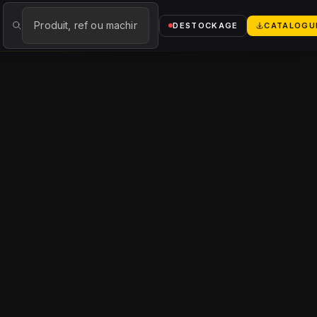
logue
→
DESTOCKAGE
CATALOGU