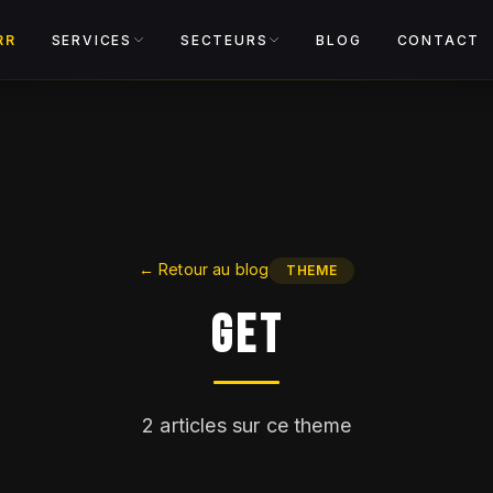
Voir le cata
RR
SERVICES
SECTEURS
BLOG
CONTACT
←
Retour au blog
THEME
GET
2
articles sur ce theme