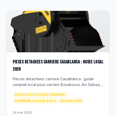
DESTOCKAGE
CATALOGUE
PIECES DETACHEES CARRIERE CASABLANCA : GUIDE LOCAL
2026
Pieces detachees carriere Casablanca : guide
complet local pour carriers Bouskoura, Ain Sebaa,
Mediouna. BEKS Bouskoura, livraison rapide,
PIECES DETACHEES CARRIERE
marques premium.
CARRIERE CASABLANCA
BOUSKOURA
24 mai 2026