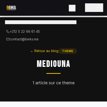
Voir le catalogue
→
A Propos de BEKS
+212 5 22 66 61 45
LIEBHERR — DISTRIBUTEUR OFFICIEL
contact@beks.ma
Produits
←
Retour au blog
THEME
Mediouna
Services
Secteurs
1
article sur ce theme
Blog
Contact