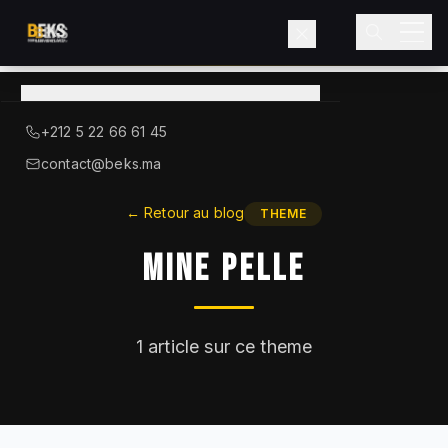
Voir le catalogue
→
A Propos de BEKS
+212 5 22 66 61 45
LIEBHERR — DISTRIBUTEUR OFFICIEL
contact@beks.ma
Produits
←
Retour au blog
THEME
Mine Pelle
Services
Secteurs
1
article sur ce theme
Blog
Contact