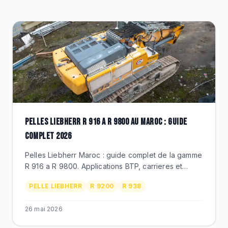
DESTOCKAGE
CATALOGUE
PELLES LIEBHERR R 916 A R 9800 AU MAROC : GUIDE
COMPLET 2026
Pelles Liebherr Maroc : guide complet de la gamme
R 916 a R 9800. Applications BTP, carrieres et
mines marocaines. Specifications, productivite,
PELLE LIEBHERR
R 9200
R 938
TCO, distributeur officiel BEKS.
26 mai 2026