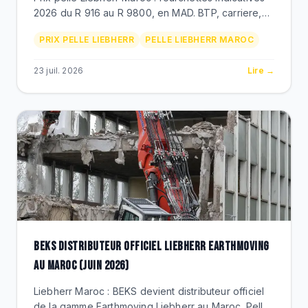
2026 du R 916 au R 9800, en MAD. BTP, carriere,
mine. TCO, financement leasing, delais. Devis BEKS
PRIX PELLE LIEBHERR
PELLE LIEBHERR MAROC
distributeur officiel sous 48h.
23 juil. 2026
Lire →
BEKS DISTRIBUTEUR OFFICIEL LIEBHERR EARTHMOVING
AU MAROC (JUIN 2026)
Liebherr Maroc : BEKS devient distributeur officiel
de la gamme Earthmoving Liebherr au Maroc. Pelles