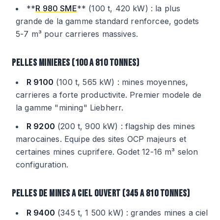
**
R 980 SME
** (100 t, 420 kW) : la plus
grande de la gamme standard renforcee, godets
5-7 m³ pour carrieres massives.
PELLES MINIERES (100 A 810 TONNES)
R 9100
(100 t, 565 kW) : mines moyennes,
carrieres a forte productivite. Premier modele de
la gamme "mining" Liebherr.
R 9200
(200 t, 900 kW) : flagship des mines
marocaines. Equipe des sites OCP majeurs et
certaines mines cuprifere. Godet 12-16 m³ selon
configuration.
PELLES DE MINES A CIEL OUVERT (345 A 810 TONNES)
R 9400
(345 t, 1 500 kW) : grandes mines a ciel