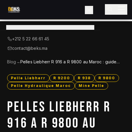
Voir le catalogue
→
A Propos de BEKS
+212 5 22 66 61 45
LIEBHERR — DISTRIBUTEUR OFFICIEL
contact@beks.ma
Produits
Blog
→
Pelles Liebherr R 916 a R 9800 au Maroc : guide
complet 2026
Services
Pelle Liebherr
R 9200
R 938
R 9800
Pelle Hydraulique Maroc
Mine Pelle
Secteurs
PELLES LIEBHERR R
Blog
916 A R 9800 AU
Contact