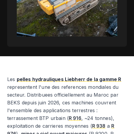
Les
pelles hydrauliques Liebherr de la gamme R
representent l'une des references mondiales du
secteur. Distribuees officiellement au Maroc par
BEKS depuis juin 2026, ces machines couvrent
l'ensemble des applications terrestres :
terrassement BTP urbain (
R 916
, ~24 tonnes),
exploitation de carrieres moyennes (
R 938
a
R
976
),
mines a ciel ouvert majeures
(R 9200, R