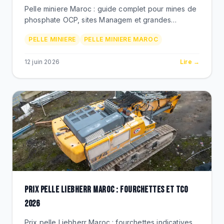
Pelle miniere Maroc : guide complet pour mines de
phosphate OCP, sites Managem et grandes
carrieres. Gamme Liebherr R 9100 a R 9800, diesel
PELLE MINIERE
PELLE MINIERE MAROC
ou electrique, prix MAD, TCO, adequation pelle-
tombereaux.
12 juin 2026
Lire →
PRIX PELLE LIEBHERR MAROC : FOURCHETTES ET TCO
2026
Prix pelle Liebherr Maroc : fourchettes indicatives