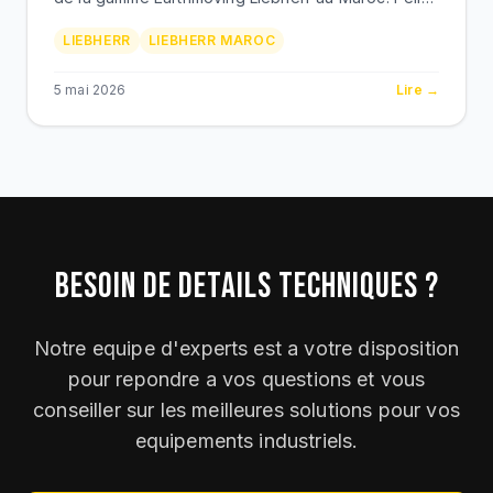
hydrauliques R, chargeuses L XPower, bouteurs
LIEBHERR
LIEBHERR MAROC
PR, tombereaux miniers T. Nouveau siege
Casablanca.
5 mai 2026
Lire →
BESOIN DE DETAILS TECHNIQUES ?
Notre equipe d'experts est a votre disposition
pour repondre a vos questions et vous
conseiller sur les meilleures solutions pour vos
equipements industriels.