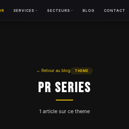
Voir le cata
RR
SERVICES
SECTEURS
BLOG
CONTACT
←
Retour au blog
THEME
PR Series
1
article sur ce theme