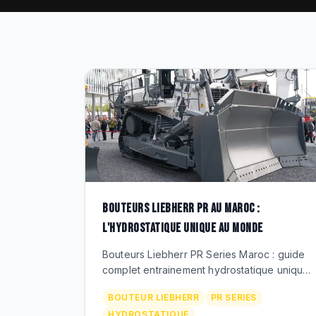
BOUTEURS LIEBHERR PR AU MAROC :
L'HYDROSTATIQUE UNIQUE AU MONDE
Bouteurs Liebherr PR Series Maroc : guide
complet entrainement hydrostatique unique.
PR 716 a PR 776, applications mines,
BOUTEUR LIEBHERR
PR SERIES
carrieres, BTP precision. Distribue par BEKS.
HYDROSTATIQUE