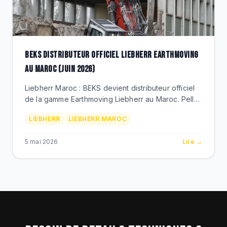
BEKS DISTRIBUTEUR OFFICIEL LIEBHERR EARTHMOVING
AU MAROC (JUIN 2026)
Liebherr Maroc : BEKS devient distributeur officiel
de la gamme Earthmoving Liebherr au Maroc. Pelles
hydrauliques R, chargeuses L XPower, bouteurs
LIEBHERR
LIEBHERR MAROC
PR, tombereaux miniers T. Nouveau siege
Casablanca.
5 mai 2026
Lire →