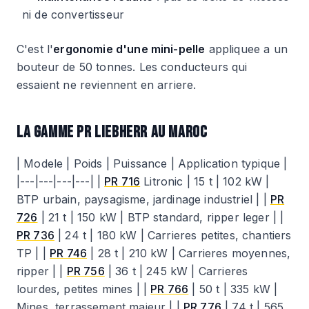
ni de convertisseur
C'est l'
ergonomie d'une mini-pelle
appliquee a un
bouteur de 50 tonnes. Les conducteurs qui
essaient ne reviennent en arriere.
LA GAMME PR LIEBHERR AU MAROC
| Modele | Poids | Puissance | Application typique |
|---|---|---|---| |
PR 716
Litronic | 15 t | 102 kW |
BTP urbain, paysagisme, jardinage industriel | |
PR
726
| 21 t | 150 kW | BTP standard, ripper leger | |
PR 736
| 24 t | 180 kW | Carrieres petites, chantiers
TP | |
PR 746
| 28 t | 210 kW | Carrieres moyennes,
ripper | |
PR 756
| 36 t | 245 kW | Carrieres
lourdes, petites mines | |
PR 766
| 50 t | 335 kW |
Mines, terrassement majeur | |
PR 776
| 74 t | 565