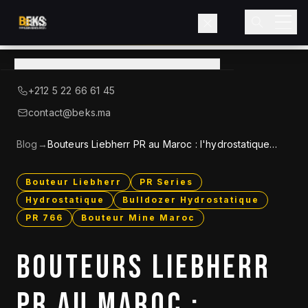
Voir le catalogue
→
A Propos de BEKS
+212 5 22 66 61 45
LIEBHERR — DISTRIBUTEUR OFFICIEL
contact@beks.ma
Produits
Blog
→
Bouteurs Liebherr PR au Maroc : l'hydrostatique
unique au monde
Services
Bouteur Liebherr
PR Series
Hydrostatique
Bulldozer Hydrostatique
Secteurs
PR 766
Bouteur Mine Maroc
Blog
BOUTEURS LIEBHERR
Contact
PR AU MAROC :