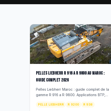
PELLES LIEBHERR R 916 A R 9800 AU MAROC :
GUIDE COMPLET 2026
Pelles Liebherr Maroc : guide complet de la
gamme R 916 a R 9800. Applications BTP,
carrieres et mines marocaines.
PELLE LIEBHERR
R 9200
R 938
Specifications, productivite, TCO,