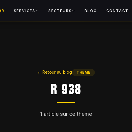
Voir le cata
RR
SERVICES
SECTEURS
BLOG
CONTACT
←
Retour au blog
THEME
R 938
1
article sur ce theme