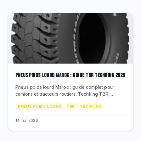
DESTOCKAGE
CATALOGUE
PNEUS POIDS LOURD MAROC : GUIDE TBR TECHKING 2026
Pneus poids lourd Maroc : guide complet pour
camions et tracteurs routiers. Techking TBR,
dimensions 12R22.5, 315/80R22.5, prix MAD,
PNEUS POIDS LOURD
TBR
TECHKING
distributeur officiel BEKS.
14 mai 2026