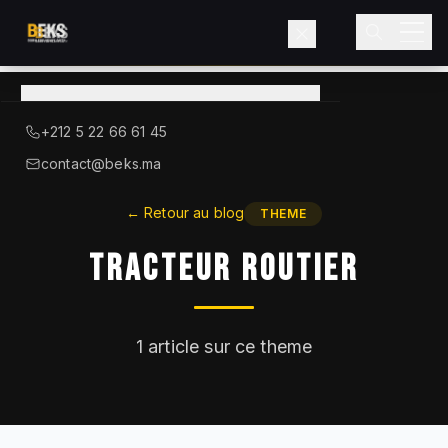
Voir le catalogue
→
A Propos de BEKS
+212 5 22 66 61 45
LIEBHERR — DISTRIBUTEUR OFFICIEL
contact@beks.ma
Produits
←
Retour au blog
THEME
Tracteur Routier
Services
Secteurs
1
article sur ce theme
Blog
Contact