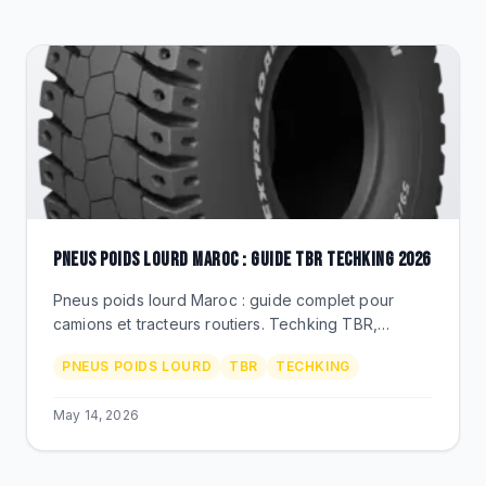
CLEARANCE
CATALOGUE
PNEUS POIDS LOURD MAROC : GUIDE TBR TECHKING 2026
Pneus poids lourd Maroc : guide complet pour
camions et tracteurs routiers. Techking TBR,
dimensions 12R22.5, 315/80R22.5, prix MAD,
PNEUS POIDS LOURD
TBR
TECHKING
distributeur officiel BEKS.
May 14, 2026