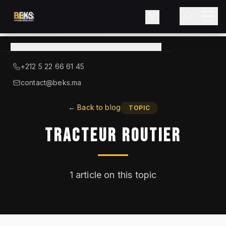
View
catalog
→
About BEKS
+212 5 22 66 61 45
LIEBHERR — OFFICIAL DISTRIBUTOR
contact@beks.ma
Products
←
Back to blog
TOPIC
Tracteur Routier
Services
Industries
1
article on this topic
Blog
Contact