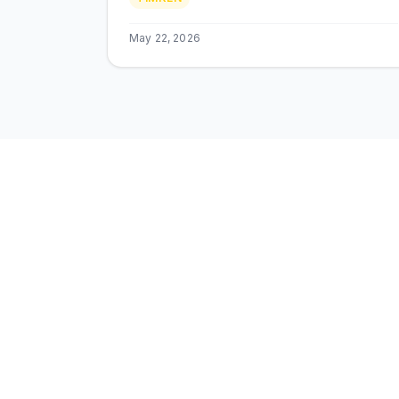
duree de vie, distributeurs BEKS Bouskoura.
May 22, 2026