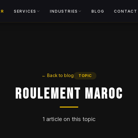
View catalog
RR
SERVICES
INDUSTRIES
BLOG
CONTACT
←
Back to blog
TOPIC
Roulement Maroc
1
article on this topic