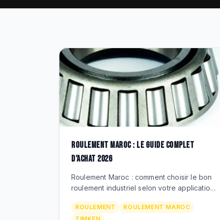
ROULEMENT MAROC : LE GUIDE COMPLET
D'ACHAT 2026
Roulement Maroc : comment choisir le bon
roulement industriel selon votre application.
Timken, roulements a billes, a rouleaux
ROULEMENT
ROULEMENT MAROC
coniques, spheriques, paliers. Prix MAD,
TIMKEN